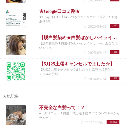
2025/06/12
★Google口コミ割★
★Google口コミ割★いつもラムデリカにご来店いただき
ありがと...
2025/04/03
147
【脱白髪染め★白髪ぼかしハイライトカラ―】
【脱白髪染め★白髪ぼかしハイライトカラ―】あなたは
いくつあ...
2025/03/12
335
【5月25土曜キャンセルでました☆】
【5月25土曜キャンセルでました☆】12時～15時半～
YUKAの予約...
2024/05/24
191
人気記事
不完全な白髪って！？
● 新メニュー！白髪・抜け毛予防スパについて今年から
ラムデ...
2026/02/08
852301