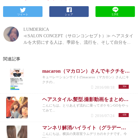
ツイート
シェア
LINE
LUMDERICA
≪SALON CONCEPT（サロンコンセプト）≫ ヘアスタイ
ルを大切にする人は、季節を、流行を、そして自分を...
関連記事
macaron（マカロン）さんでキクチを紹介して頂きました！
キューレーションサイトのmacaron（マカロン）さんにキ
クチの...
2016/08/18
304
ヘアスタイル.髪型.撮影動画をまとめてみた|横浜元町美容室ラムデリカ/キクチ
こんにちは。とりあえず流れに乗ってポケモンGOをやっ
てみて...
2016/07/24
436
マンネリ解消ハイライト（グラデーション）カラーのご紹介。|横浜元町美容室ラムデリカ/キクチ
こんにちは。横浜の美容室ラムデリカのキクチです。今