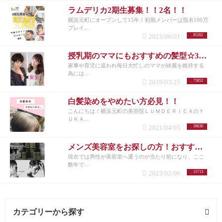
ラムデリカ2期生募集！！2名！！
横浜元町にオープンして15年！初期メンバーは指名100万
プレイ...
2023/06/01
85262
授乳期のママにもおすすめの髪型☆30代女性を若く見せるスタイル特集☆
家事や育児に追われ毎日大忙しのママが綺麗を維持する
為には...
2019/03/25
75852
白髪染めをやめたい方必見！！
こんにちは！横浜元町の美容院ＬＵＭＤＥＲＩＣＡのＹ
ＵＫＡ...
2021/04/05
39630
メンズ美容室をお探しの方！おすすめメニューまとめ
現在では男性が美容室へ通うのが当たり前になり、ここ
数年で...
2023/02/06
15713
カテゴリーから探す