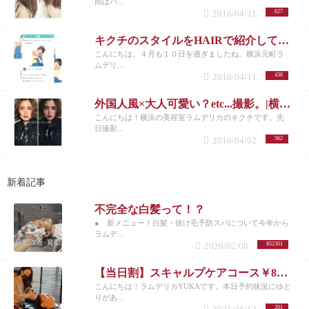
回はハ...
2016/04/21
627
キクチのスタイルをHAIRで紹介して頂きました！|横浜元町美容室ラムデリカ/キクチ
こんにちは。４月も１０日を過ぎましたね。横浜元町ラ
ムデリ...
2016/04/11
438
外国人風×大人可愛い？etc...撮影。|横浜元町美容室ラムデリカ/キクチ
こんにちは！横浜の美容室ラムデリカのキクチです。先
日撮影...
2016/04/02
562
新着記事
不完全な白髪って！？
● 新メニュー！白髪・抜け毛予防スパについて今年から
ラムデ...
2026/02/08
852301
【当日割】スキャルプケアコース￥8200
こんにちは！ラムデリカYUKAです。本日予約状況にゆと
りがあ...
201