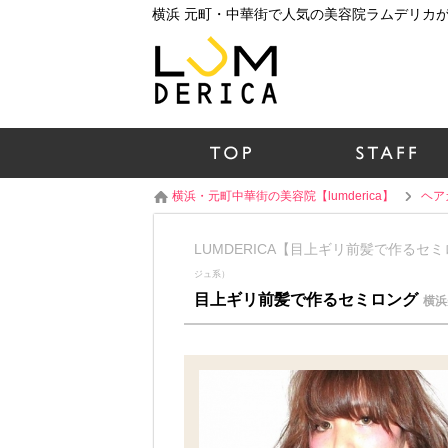
横浜・元町中華街の美容院【lumderica】
ヘア
LUMDERICA【目上ギリ前髪で作る
ジュ系）
目上ギリ前髪で作るセミロング
横浜