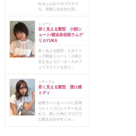
れるふんわりボブスタイ
ル。骨格に合わせた前...
ショート
若く見える髪型 小顔シ
ョート/横浜美容院ラムデ
リカYUKA
若く見える髪型・スタイリ
ング時短ショート！小顔に
見えるように一人一人のフ
ェイスラインを見て...
ミディアム
若く見える髪型 透け感
ミディ
鎖骨ラインをべースに顔周
りとトップにレイヤーを入
れて、巻いた時にフワフワ
な動きが出やすくカ...