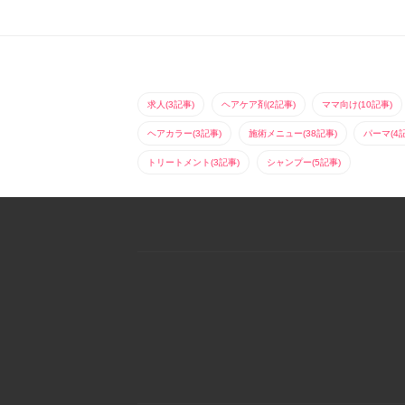
求人(3記事)
ヘアケア剤(2記事)
ママ向け(10記事)
ヘアカラー(3記事)
施術メニュー(38記事)
パーマ(4
トリートメント(3記事)
シャンプー(5記事)