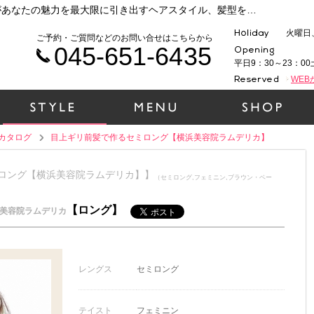
横浜 元町・中華街で人気の美容院ラムデリカがあなたの魅力を最大限に引き出すヘアスタイル、髪型をご提案いたします！時代性、ファッション性、そして1人１人の個性を大切に、一緒にヘアデザインをしていきましょう！（目上ギリ前髪で作るセミロング【横浜美容院ラムデリカ】）
火曜日
ご予約・ご質問などのお問い合せはこちらから
045-651-6435
平日9：30～23：00
WE
カタログ
目上ギリ前髪で作るセミロング【横浜美容院ラムデリカ】
セミロング【横浜美容院ラムデリカ】】
（セミロング,フェミニン,ブラウン・ベー
【ロング】
美容院ラムデリカ
レングス
セミロング
テイスト
フェミニン