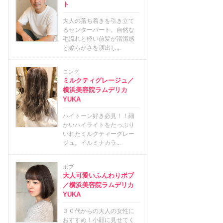
ト
大人の落ち着きを引き立て
るセンターパート。自然な
毛流れと軽い前髪が清潔感
と柔らかさを演出し...
ロング
ミルクティグレージュ／
横浜美容院ラムデリカ
YUKA
ハイトーン好き必見！！細
かいハイライトをたっぷり
いれたミルクティーグレー
ジュ。イルミナカラ...
ボブ
大人可愛いふんわりボブ
／横浜美容院ラムデリカ
YUKA
３０代からの大人の女性に
おすすめ！小顔に見せてく