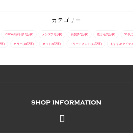
カテゴリー
YUKAの休日(14記事)
メンズ(41記事)
白髪(10記事)
抜け毛(8記事)
30代
記事)
カラー(18記事)
カット(5記事)
トリートメント(11記事)
おすすめアイテム(