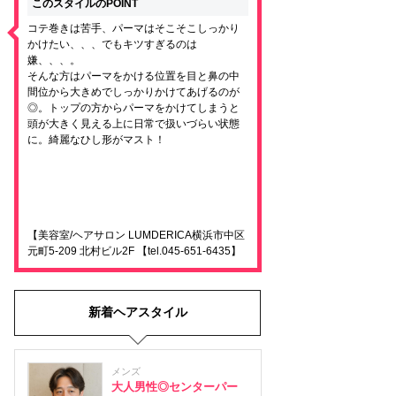
このスタイルのPOINT
コテ巻きは苦手、パーマはそこそこしっかり
かけたい、、、でもキツすぎるのは
嫌、、、。
そんな方はパーマをかける位置を目と鼻の中
間位から大きめでしっかりかけてあげるのが
◎。トップの方からパーマをかけてしまうと
頭が大きく見える上に日常で扱いづらい状態
に。綺麗なひし形がマスト！
【美容室/ヘアサロン LUMDERICA横浜市中区
元町5-209 北村ビル2F 【tel.045-651-6435】
新着ヘアスタイル
メンズ
大人男性◎センターパー