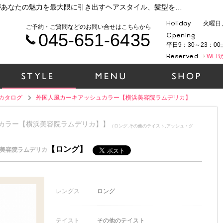
横浜 元町・中華街で人気の美容院ラムデリカがあなたの魅力を最大限に引き出すヘアスタイル、髪型をご提案いたします！時代性、ファッション性、そして1人１人の個性を大切に、一緒にヘアデザインをしていきましょう！（外国人風カーキアッシュカラー【横浜美容院ラムデリカ】）
火曜日
ご予約・ご質問などのお問い合せはこちらから
045-651-6435
平日9：30～23：00
WE
カタログ
外国人風カーキアッシュカラー【横浜美容院ラムデリカ】
シュカラー【横浜美容院ラムデリカ】】
（ロング,その他のテイスト,アッシュ・グ
【ロング】
美容院ラムデリカ
レングス
ロング
テイスト
その他のテイスト