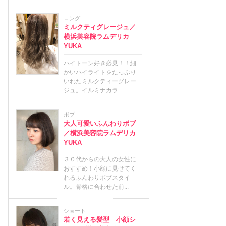
ロング
ミルクティグレージュ／
横浜美容院ラムデリカ
YUKA
ハイトーン好き必見！！細
かいハイライトをたっぷり
いれたミルクティーグレー
ジュ。イルミナカラ...
ボブ
大人可愛いふんわりボブ
／横浜美容院ラムデリカ
YUKA
３０代からの大人の女性に
おすすめ！小顔に見せてく
れるふんわりボブスタイ
ル。骨格に合わせた前...
ショート
若く見える髪型 小顔シ