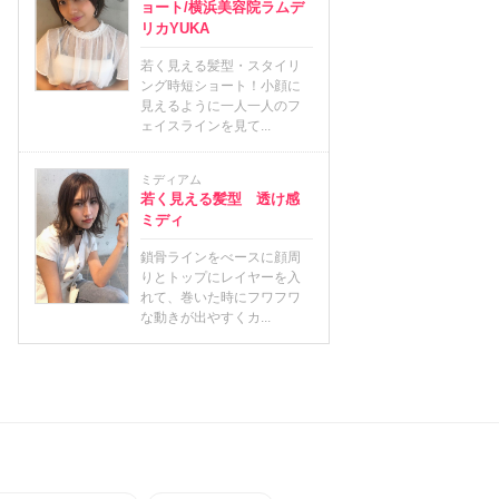
ョート/横浜美容院ラムデ
リカYUKA
若く見える髪型・スタイリ
ング時短ショート！小顔に
見えるように一人一人のフ
ェイスラインを見て...
ミディアム
若く見える髪型 透け感
ミディ
鎖骨ラインをべースに顔周
りとトップにレイヤーを入
れて、巻いた時にフワフワ
な動きが出やすくカ...