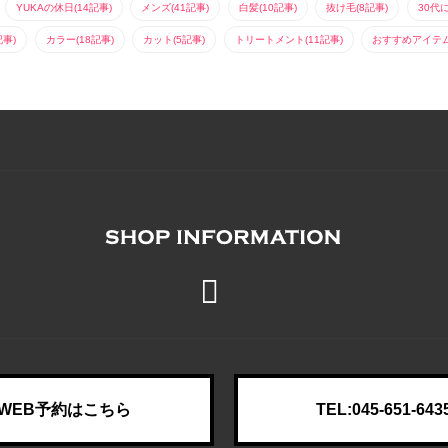
YUKAの休日(14記事)
メンズ(41記事)
白髪(10記事)
抜け毛(8記事)
30代
記事)
カラー(18記事)
カット(5記事)
トリートメント(11記事)
おすすめアイテム(
WEB予約はこちら
TEL:045-651-643