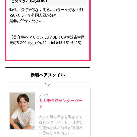
このスタイルのPOINT
時代、流行関係なく明るいカラーが好き！明
るいカラーで外国人風が好き！
是非お任せください。
【美容室/ヘアサロン LUMDERICA横浜市中区
元町5-209 北村ビル2F 【tel.045-651-6435】
新着ヘアスタイル
メンズ
大人男性◎センターパー
ト
大人の落ち着きを引き立て
るセンターパート。自然な
毛流れと軽い前髪が清潔感
と柔らかさを演出し...