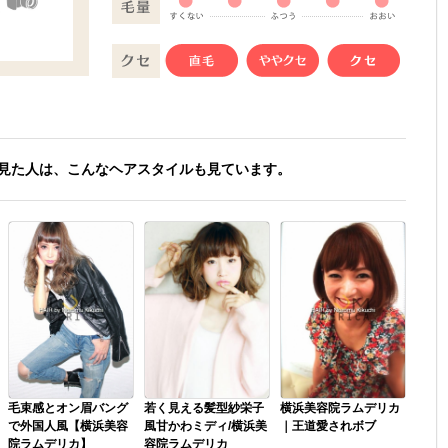
見た人は、こんなヘアスタイルも見ています。
毛束感とオン眉バング
若く見える髪型紗栄子
横浜美容院ラムデリカ
で外国人風【横浜美容
風甘かわミディ/横浜美
｜王道愛されボブ
院ラムデリカ】
容院ラムデリカ