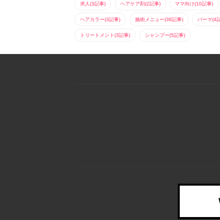
求人(3記事)
ヘアケア剤(2記事)
ママ向け(10記事)
ヘアカラー(3記事)
施術メニュー(38記事)
パーマ(4
トリートメント(3記事)
シャンプー(5記事)