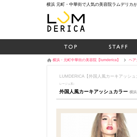
横浜・元町中華街の美容院【lumderica】
ヘア
LUMDERICA【外国人風カーキアッ
レージュ系）
外国人風カーキアッシュカラー
横浜