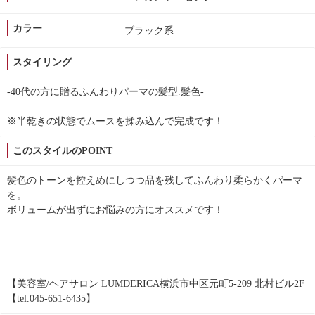
カラー
ブラック系
スタイリング
-40代の方に贈るふんわりパーマの髪型.髪色-
※半乾きの状態でムースを揉み込んで完成です！
このスタイルのPOINT
髪色のトーンを控えめにしつつ品を残してふんわり柔らかくパーマ
を。
ボリュームが出ずにお悩みの方にオススメです！
【美容室/ヘアサロン LUMDERICA横浜市中区元町5-209 北村ビル2F
【tel.045-651-6435】