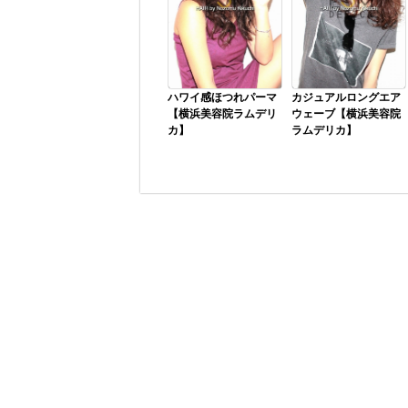
ハワイ感ほつれパーマ
カジュアルロングエア
【横浜美容院ラムデリ
ウェーブ【横浜美容院
カ】
ラムデリカ】
この髪型はロングでも
大きめのロッドでしっ
髪色がナチュラルなブ
かりなカールを重ね合
ラウンでもラフなパー
わせたパーマスタイ
マをかけることで遊び
ル。 ウエーブを重ねて
たい方にオススメ！！
しまうと無駄なボリュ
横浜・美容室ラムデリ
ームが出やすいので、
カでは、しっ...
カットで必要以...