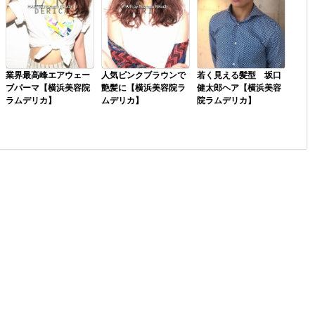
業界最高峰エアウェー
人気ピンクブラウンで
若く見える髪型 坂口
ブパーマ【横浜美容院
艶髪に【横浜美容院ラ
健太郎ヘア【横浜美容
ラムデリカ】
ムデリカ】
院ラムデリカ】
大きなカラーチェンジ
アッシュ系の髪色も人
ベースは耳にかぶるく
はしない、自分で巻き
気だけどピンクも人
らいのマッシュショー
たくない。そんな方に
気。好みが両極端に分
ト。耳回り、襟足はす
はコスメエアウェーブ
かれやすいですが人気
っきりさせる。毛先に
がオススメ。ラムデリ
の理由はツヤ感！いつ
軽さを入れて、パーマ
カのエアウエーブは薬
も退色すると黄色にな
をかけた時に動きやす
剤も刺激の少...
るのが気になる...
くする。パー...