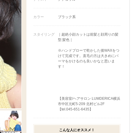
カラー
ブラック系
スタイリング
｜超絶小顔カットは前髪と顔周りの髪
型.髪色｜
※ハンドブローで乾かした後WAXをつ
けて完成です。直毛の方は大きめにパ
ーマをかけるのも良いかなと思いま
す！
【美容室/ヘアサロン LUMDERICA横浜
市中区元町5-209 北村ビル2F
【tel.045-651-6435】
こんな人にオススメ！