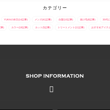
カテゴリー
YUKAの休日(14記事)
メンズ(41記事)
白髪(10記事)
抜け毛(8記事)
30代
記事)
カラー(18記事)
カット(5記事)
トリートメント(11記事)
おすすめアイテム(