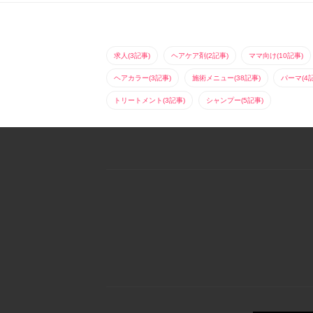
求人(3記事)
ヘアケア剤(2記事)
ママ向け(10記事)
ヘアカラー(3記事)
施術メニュー(38記事)
パーマ(4
トリートメント(3記事)
シャンプー(5記事)