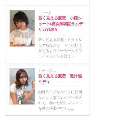
ショート
若く見える髪型 小顔シ
ョート/横浜美容院ラムデ
リカYUKA
若く見える髪型・スタイリ
ング時短ショート！小顔に
見えるように一人一人のフ
ェイスラインを見て...
ミディアム
若く見える髪型 透け感
ミディ
鎖骨ラインをべースに顔周
りとトップにレイヤーを入
れて、巻いた時にフワフワ
な動きが出やすくカ...