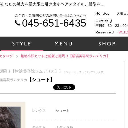
横浜 元町・中華街で人気の美容院ラムデリカがあなたの魅力を最大限に引き出すヘアスタイル、髪型をご提案いたします！時代性、ファッション性、そして1人１人の個性を大切に、一緒にヘアデザインをしていきましょう！（超絶小顔カットは前髪と顔周り【横浜美容院ラムデリカ】）
火曜日
ご予約・ご質問などのお問い合せはこちらから
045-651-6435
平日9：30～23：00
WE
カタログ
超絶小顔カットは前髪と顔周り【横浜美容院ラムデリカ】
髪と顔周り【横浜美容院ラムデリカ】】
（ショート,ナチュラル,ブラック系）
【ショート】
美容院ラムデリカ
レングス
ショート
テイスト
ナチュラル