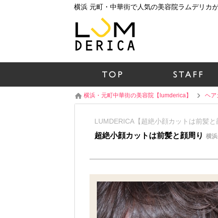
横浜・元町中華街の美容院【lumderica】
ヘア
LUMDERICA【超絶小顔カットは前
超絶小顔カットは前髪と顔周り
横浜