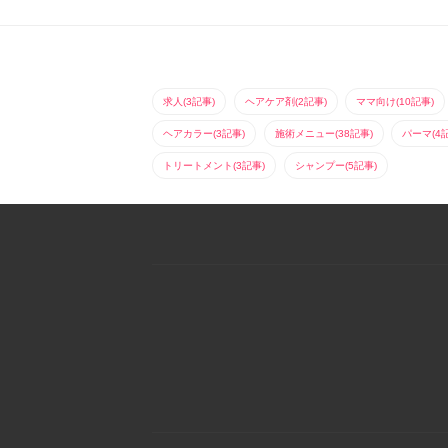
町5-209 北村ビル2F
長かった髪の毛をバッ
【tel.045-651-6435】
サリボブやショートに
してまた伸ばしたいと
思ってはみた...
求人(3記事)
ヘアケア剤(2記事)
ママ向け(10記事)
ヘアカラー(3記事)
施術メニュー(38記事)
パーマ(4
トリートメント(3記事)
シャンプー(5記事)