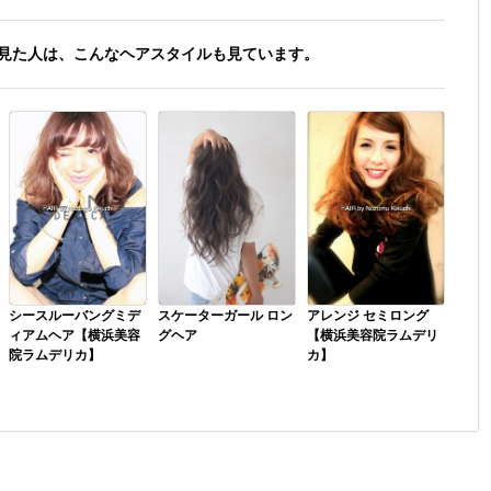
見た人は、こんなヘアスタイルも見ています。
シースルーバングミデ
スケーターガール ロン
アレンジ セミロング
ィアムヘア【横浜美容
グヘア
【横浜美容院ラムデリ
院ラムデリカ】
カ】
伸ばしかけでイメージ
【美容院/ヘアサロン
簡単前髪アレンジヘ
が変わらない、毛先の
LUMDERICA ラムデ
ア！タイトにしながら
収まりが悪い、、、そ
リカ】 横浜市中区元
ピンで留めるだけ。全