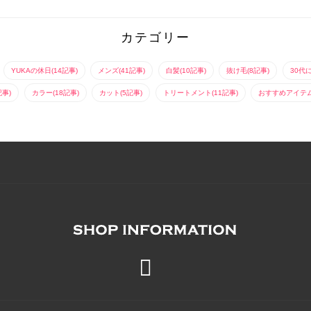
んな方におすすめな髪
町5-209 北村ビル2F
体を重めにカットし
型。人気のシースルー
【tel.045-651-6435】
て、ゆるふわな質感の
バングとミディアムヘ
エアウェーブでパーマ
ア（ロブ）に...
をかける事でロン...
カテゴリー
YUKAの休日(14記事)
メンズ(41記事)
白髪(10記事)
抜け毛(8記事)
30代
記事)
カラー(18記事)
カット(5記事)
トリートメント(11記事)
おすすめアイテム(