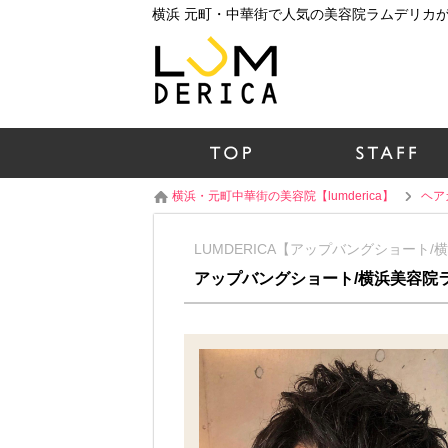
横浜・元町中華街の美容院【lumderica】
ヘア
LUMDERICA【アップバングショート/
アップバングショート/横浜美容院ラ