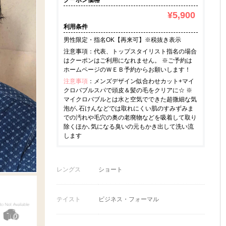
クーポン価格
¥5,900
利用条件
男性限定・指名OK【再来可】※税抜き表示
注意事項：代表、トップスタイリスト指名の場合
はクーポンはご利用になれません。 ※ご予約は
ホームページのＷＥＢ予約からお願いします！
注意事項
：メンズデザイン似合わせカット+マイ
クロバブルスパで頭皮＆髪の毛をクリアに☆ ※
マイクロバブルとは水と空気でできた超微細な気
泡が､石けんなどでは取れにくい肌のすみずみま
での汚れや毛穴の奥の老廃物などを吸着して取り
除くほか､気になる臭いの元もかき出して洗い流
します
レングス
ショート
テイスト
ビジネス・フォーマル