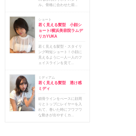
ル。骨格に合わせた前...
ショート
若く見える髪型 小顔シ
ョート/横浜美容院ラムデ
リカYUKA
若く見える髪型・スタイリ
ング時短ショート！小顔に
見えるように一人一人のフ
ェイスラインを見て...
ミディアム
若く見える髪型 透け感
ミディ
鎖骨ラインをべースに顔周
りとトップにレイヤーを入
れて、巻いた時にフワフワ
な動きが出やすくカ...