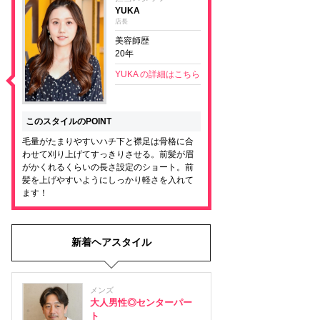
YUKA
店長
美容師歴
20年
YUKA の詳細はこちら
このスタイルのPOINT
毛量がたまりやすいハチ下と襟足は骨格に合
わせて刈り上げてすっきりさせる。前髪が眉
がかくれるくらいの長さ設定のショート。前
髪を上げやすいようにしっかり軽さを入れて
ます！
新着ヘアスタイル
メンズ
大人男性◎センターパー
ト