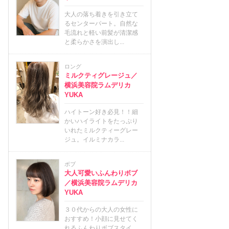
大人の落ち着きを引き立て
るセンターパート。自然な
毛流れと軽い前髪が清潔感
と柔らかさを演出し...
ロング
ミルクティグレージュ／
横浜美容院ラムデリカ
YUKA
ハイトーン好き必見！！細
かいハイライトをたっぷり
いれたミルクティーグレー
ジュ。イルミナカラ...
ボブ
大人可愛いふんわりボブ
／横浜美容院ラムデリカ
YUKA
３０代からの大人の女性に
おすすめ！小顔に見せてく
れるふんわりボブスタイ