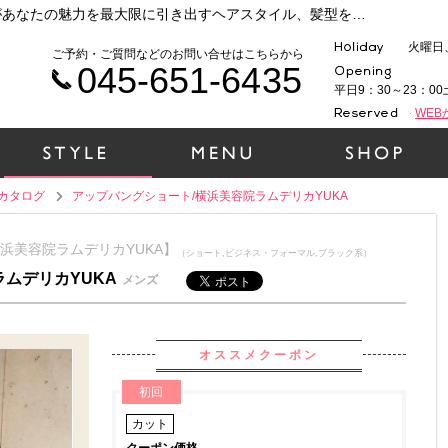
横浜 元町・中華街で人気の美容院ラムデリカがあなたの魅力を最大限に引き出すヘアスタイル、髪型をご提案いたします！時代性、ファッション性、そして1人１人の個性を大切に、一緒にヘアデザインをしていきましょう！（アップバングショート/横浜美容院ラムデリカYUKA）
火曜日
ご予約・ご質問などのお問い合せはこちらから
045-651-6435
平日9：30～23：00
WE
カタログ
アップバングショート/横浜美容院ラムデリカYUKA
横浜美容院ラムデリカYUKA】
（ショート,ビジネス・フォーマル,ブラック系）
ムデリカYUKA
メンズ
オススメクーポン
初回
カット