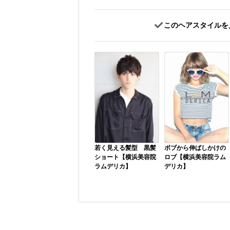
このヘアスタイルを
若く見える髪型 黒髪
ボブから伸ばしかけの
ショート【横浜美容院
ロブ【横浜美容院ラム
ラムデリカ】
デリカ】
【美容院/ヘアサロン
伸ばしかけの髪型でつ
LUMDERICA ラムデ
まずきやすいのは肩に
リカ】 横浜市中区元
触れる長さになる頃。