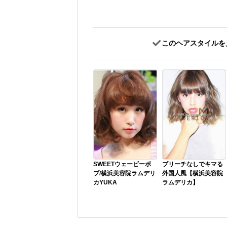
このヘアスタイルを
SWEETウェービーボ
ブリーチなしでキマる
ブ/横浜美容院ラムデリ
外国人風【横浜美容院
カYUKA
ラムデリカ】
カラーは10レベルのラ
日本人独特のオレンジ