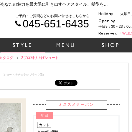
横浜 元町・中華街で人気の美容院ラムデリカがあなたの魅力を最大限に引き出すヘアスタイル、髪型をご提案いたします！時代性、ファッション性、そして1人１人の個性を大切に、一緒にヘアデザインをしていきましょう！（2ブロ刈り上げショート）
火曜日
ご予約・ご質問などのお問い合せはこちらから
045-651-6435
平日9：30～23：00
WE
カタログ
2ブロ刈り上げショート
】
（ショート,ナチュラル,ブラック系）
オススメクーポン
初回
カット