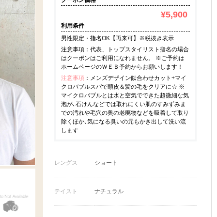
クーポン価格
¥5,900
利用条件
男性限定・指名OK【再来可】※税抜き表示
注意事項：代表、トップスタイリスト指名の場合
はクーポンはご利用になれません。 ※ご予約は
ホームページのＷＥＢ予約からお願いします！
注意事項
：メンズデザイン似合わせカット+マイ
クロバブルスパで頭皮＆髪の毛をクリアに☆ ※
マイクロバブルとは水と空気でできた超微細な気
泡が､石けんなどでは取れにくい肌のすみずみま
での汚れや毛穴の奥の老廃物などを吸着して取り
除くほか､気になる臭いの元もかき出して洗い流
します
レングス
ショート
テイスト
ナチュラル