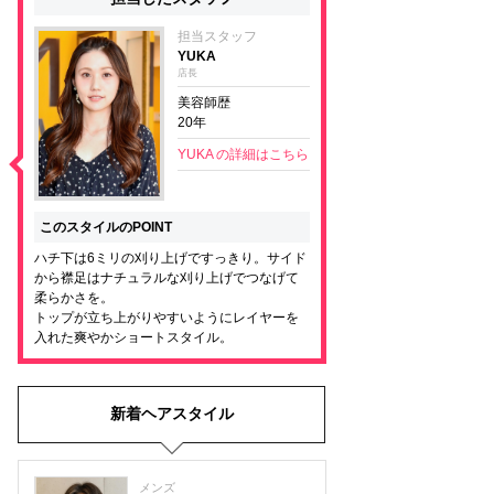
担当スタッフ
YUKA
店長
美容師歴
20年
YUKA の詳細はこちら
このスタイルのPOINT
ハチ下は6ミリの刈り上げですっきり。サイド
から襟足はナチュラルな刈り上げでつなげて
柔らかさを。
トップが立ち上がりやすいようにレイヤーを
入れた爽やかショートスタイル。
新着ヘアスタイル
メンズ