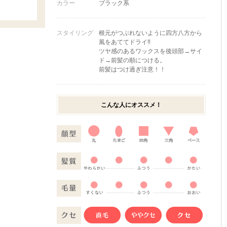
カラー
ブラック系
スタイリング
根元がつぶれないように四方八方から
風をあててドライ‼️
ツヤ感のあるワックスを後頭部→サイ
ド→前髪の順につける。
前髪はつけ過ぎ注意！！
こんな人にオススメ！