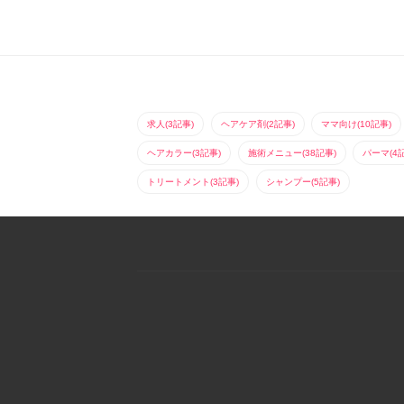
イムブラウンで夏の透
味を消したアッシュに
明感を！カットはアゴ
したい、、、でもブリ
ラインのワンレンにト
ーチはしたくな
ップと顔周りに少し軽
い、、、一度でできる
さと動きを出せる様に
かどうかは現状にもよ
ニュアンスレ...
りますが、回数を重...
求人(3記事)
ヘアケア剤(2記事)
ママ向け(10記事)
ヘアカラー(3記事)
施術メニュー(38記事)
パーマ(4
トリートメント(3記事)
シャンプー(5記事)