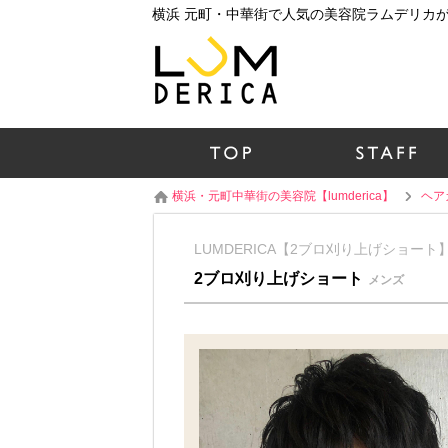
横浜・元町中華街の美容院【lumderica】
ヘア
LUMDERICA【2ブロ刈り上げショート
2ブロ刈り上げショート
メンズ