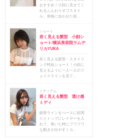
おすすめ！小顔に見せてく
れるふんわりボブスタイ
ル。骨格に合わせた前...
ショート
若く見える髪型 小顔シ
ョート/横浜美容院ラムデ
リカYUKA
若く見える髪型・スタイリ
ング時短ショート！小顔に
見えるように一人一人のフ
ェイスラインを見て...
ミディアム
若く見える髪型 透け感
ミディ
鎖骨ラインをべースに顔周
りとトップにレイヤーを入
れて、巻いた時にフワフワ
な動きが出やすくカ...