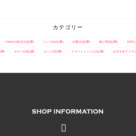
先にワンカール！前髪
ア！タイトにしながら
による７０’sをミック
もサイドにつなげて流
ピンで留めるだけ。全
スしたスタイル。毛先
れるようにすると、涼
体を重めにカットし
の５０％位をブリーチ
しげな印象になりま
て、ゆるふわな質感の
した後、アッシュベー
す。伸ばしかけの方も
エアウェーブでパーマ
ジュを入れていきま
上品に決まるス...
をかける事でロン...
す。ブリーチ剤...
カテゴリー
YUKAの休日(14記事)
メンズ(41記事)
白髪(10記事)
抜け毛(8記事)
30代
記事)
カラー(18記事)
カット(5記事)
トリートメント(11記事)
おすすめアイテム(