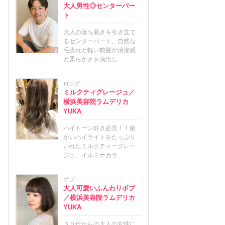
大人男性◎センターパー
ト
大人の落ち着きを引き立て
るセンターパート。自然な
毛流れと軽い前髪が清潔感
と柔らかさを演出し...
ロング
ミルクティグレージュ／
横浜美容院ラムデリカ
YUKA
ハイトーン好き必見！！細
かいハイライトをたっぷり
いれたミルクティーグレー
ジュ。イルミナカラ...
ボブ
大人可愛いふんわりボブ
／横浜美容院ラムデリカ
YUKA
３０代からの大人の女性に