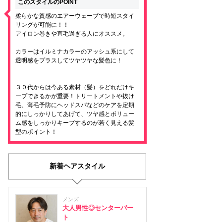
このスタイルのPOINT
柔らかな質感のエアーウェーブで時短スタイ
リングが可能に！！
アイロン巻きや直毛過ぎる人にオススメ。
カラーはイルミナカラーのアッシュ系にして
透明感をプラスしてツヤツヤな髪色に！
３０代からは今ある素材（髪）をどれだけキ
ープできるかが重要！トリートメントや抜け
毛、薄毛予防にヘッドスパなどのケアを定期
的にしっかりしてあげて、ツヤ感とボリュー
ム感をしっかりキープするのが若く見える髪
型のポイント！
新着ヘアスタイル
メンズ
大人男性◎センターパー
ト