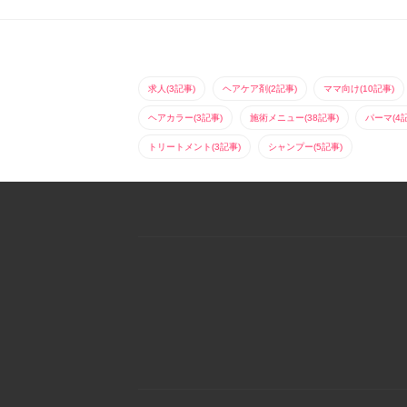
求人(3記事)
ヘアケア剤(2記事)
ママ向け(10記事)
ヘアカラー(3記事)
施術メニュー(38記事)
パーマ(4
トリートメント(3記事)
シャンプー(5記事)