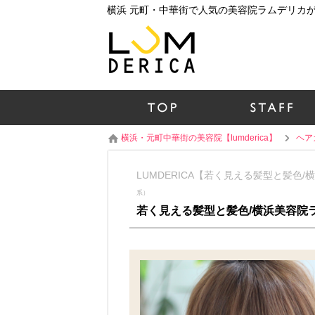
横浜・元町中華街の美容院【lumderica】
ヘア
LUMDERICA【若く見える髪型と髪色/
系）
若く見える髪型と髪色/横浜美容院ラ