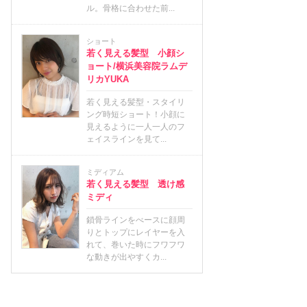
ル。骨格に合わせた前...
ショート
若く見える髪型 小顔シ
ョート/横浜美容院ラムデ
リカYUKA
若く見える髪型・スタイリ
ング時短ショート！小顔に
見えるように一人一人のフ
ェイスラインを見て...
ミディアム
若く見える髪型 透け感
ミディ
鎖骨ラインをべースに顔周
りとトップにレイヤーを入
れて、巻いた時にフワフワ
な動きが出やすくカ...