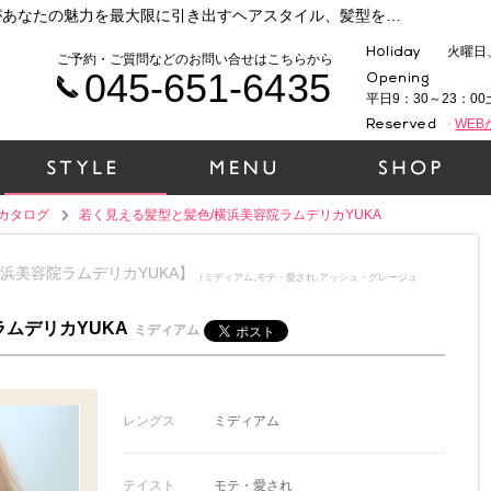
横浜 元町・中華街で人気の美容院ラムデリカがあなたの魅力を最大限に引き出すヘアスタイル、髪型をご提案いたします！時代性、ファッション性、そして1人１人の個性を大切に、一緒にヘアデザインをしていきましょう！（若く見える髪型と髪色/横浜美容院ラムデリカYUKA）
火曜日
ご予約・ご質問などのお問い合せはこちらから
045-651-6435
平日9：30～23：00
WE
カタログ
若く見える髪型と髪色/横浜美容院ラムデリカYUKA
横浜美容院ラムデリカYUKA】
（ミディアム,モテ・愛され,アッシュ・グレージュ
ムデリカYUKA
ミディアム
レングス
ミディアム
テイスト
モテ・愛され