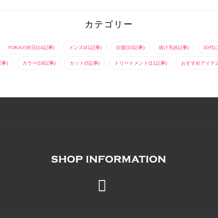
カテゴリー
YUKAの休日(14記事)
メンズ(41記事)
白髪(10記事)
抜け毛(8記事)
30代
記事)
カラー(18記事)
カット(5記事)
トリートメント(11記事)
おすすめアイテム(