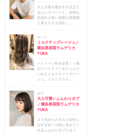
大人の落ち着きを引き立て
るセンターパート。自然な
毛流れと軽い前髪が清潔感
と柔らかさを演出し...
ロング
ミルクティグレージュ／
横浜美容院ラムデリカ
YUKA
ハイトーン好き必見！！細
かいハイライトをたっぷり
いれたミルクティーグレー
ジュ。イルミナカラ...
ボブ
大人可愛いふんわりボブ
／横浜美容院ラムデリカ
YUKA
３０代からの大人の女性に
おすすめ！小顔に見せてく
れるふんわりボブスタイ