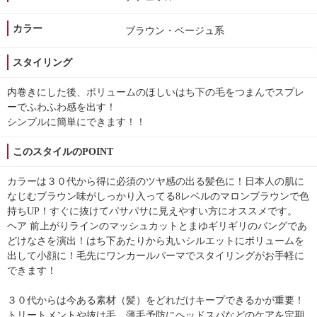
カラー
ブラウン・ベージュ系
スタイリング
内巻きにした後、ボリュームのほしいはち下の毛をつまんでスプレ
ーでふわふわ感を出す！
シンプルに簡単にできます！！
このスタイルのPOINT
カラーは３０代から得に必須のツヤ感の出る髪色に！日本人の肌に
なじむブラウン味がしっかり入ってる8レベルのマロンブラウンで色
持ちUP！すぐに抜けてパサパサに見えやすい方にオススメです。
ヘア 前上がりラインのマッシュカットとまゆギリギリのバングであ
どけなさを演出！はち下あたりから丸いシルエットにボリュームを
出して小顔に！毛先にワンカールパーマでスタイリングがお手軽に
できます！
３０代からは今ある素材（髪）をどれだけキープできるかが重要！
トリートメントや抜け毛、薄毛予防にヘッドスパなどのケアを定期