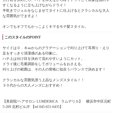
すくなるように立ち上げながらドライ！
半乾きでジェルをなじませてタイトに仕上げるとクラシカルな大人
な雰囲気がでますよ！
オンでもオフでもかっこよくキマるモテ髪スタイル。
このスタイルのPOINT
サイドは０．８㎜からのグラデーションで刈り上げて耳周り・えり
足をすっきり清潔感のある印象に。
ハチ上は分け目を決めて流れやすいようにカット。
ドライ後に毛量調節をしてボリュームをおさえる。
刈り上げの範囲は、その人の骨格に似合うバランスで決めます！
クラシカルな雰囲気漂う上品なメンズスタイル！！
３０代からの大人メンズにおすすめ！
【美容院/ヘアサロン LUMDERICA ラムデリカ】 横浜市中区元町
5-209 北村ビル2F 【tel.045-651-6435】