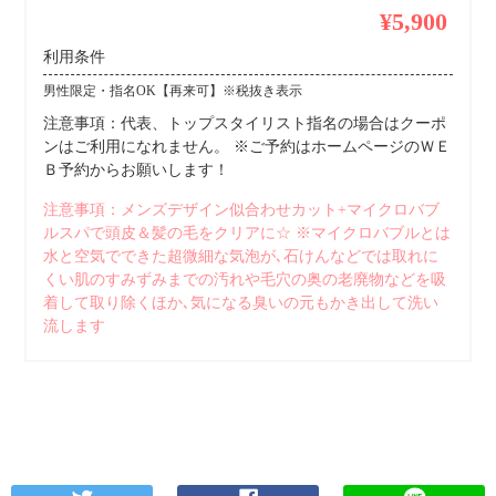
¥5,900
利用条件
男性限定・指名OK【再来可】※税抜き表示
注意事項：代表、トップスタイリスト指名の場合はクーポ
ンはご利用になれません。 ※ご予約はホームページのＷＥ
Ｂ予約からお願いします！
注意事項：メンズデザイン似合わせカット+マイクロバブ
ルスパで頭皮＆髪の毛をクリアに☆ ※マイクロバブルとは
水と空気でできた超微細な気泡が､石けんなどでは取れに
くい肌のすみずみまでの汚れや毛穴の奥の老廃物などを吸
着して取り除くほか､気になる臭いの元もかき出して洗い
流します