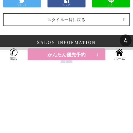
ツイート
シェア
LINE
スタイル一覧に戻る
▲
top
SALON INFORMATION
かんたん優先予約
電話
ホーム
優先予約はこちらから
LUMDERICAの店舗情報
神奈川県
横浜市中区元町
5-209北村第１ビル２F
平均料金: ¥8,700～
TEL:045-651-6435
googleMAP