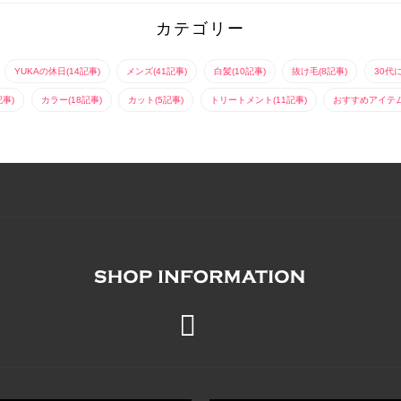
カテゴリー
YUKAの休日(14記事)
メンズ(41記事)
白髪(10記事)
抜け毛(8記事)
30代
記事)
カラー(18記事)
カット(5記事)
トリートメント(11記事)
おすすめアイテム(