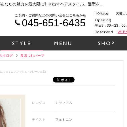
横浜 元町・中華街で人気の美容院ラムデリカがあなたの魅力を最大限に引き出すヘアスタイル、髪型をご提案いたします！時代性、ファッション性、そして1人１人の個性を大切に、一緒にヘアデザインをしていきましょう！（夏ほつれパーマ）
火曜日
ご予約・ご質問などのお問い合せはこちらから
045-651-6435
平日9：30～23：00
WE
カタログ
夏ほつれパーマ
ム,フェミニン,アッシュ・グレージュ系）
レングス
ミディアム
テイスト
フェミニン