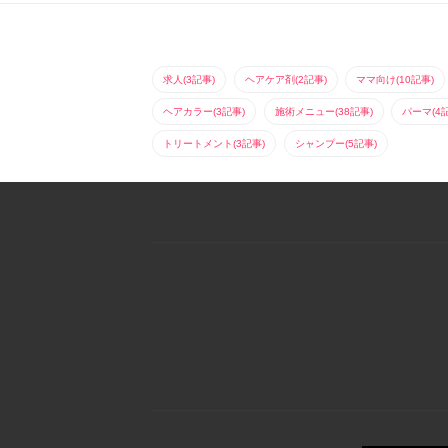
求人(3記事)
ヘアケア剤(2記事)
ママ向け(10記事)
ヘアカラー(3記事)
施術メニュー(38記事)
パーマ(4
トリートメント(3記事)
シャンプー(5記事)