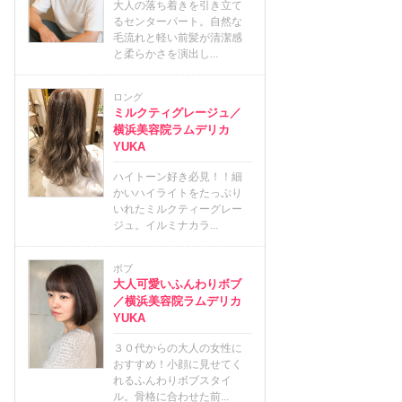
大人の落ち着きを引き立て
るセンターパート。自然な
毛流れと軽い前髪が清潔感
と柔らかさを演出し...
ロング
ミルクティグレージュ／
横浜美容院ラムデリカ
YUKA
ハイトーン好き必見！！細
かいハイライトをたっぷり
いれたミルクティーグレー
ジュ。イルミナカラ...
ボブ
大人可愛いふんわりボブ
／横浜美容院ラムデリカ
YUKA
３０代からの大人の女性に
おすすめ！小顔に見せてく
れるふんわりボブスタイ
ル。骨格に合わせた前...