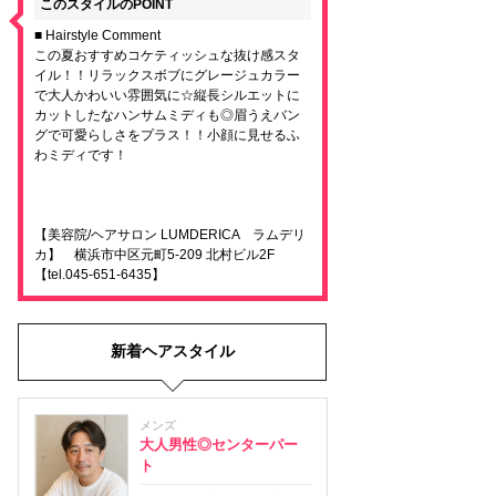
このスタイルのPOINT
■ Hairstyle Comment
この夏おすすめコケティッシュな抜け感スタ
イル！！リラックスボブにグレージュカラー
で大人かわいい雰囲気に☆縦長シルエットに
カットしたなハンサムミディも◎眉うえバン
グで可愛らしさをプラス！！小顔に見せるふ
わミディです！
【美容院/ヘアサロン LUMDERICA ラムデリ
カ】 横浜市中区元町5-209 北村ビル2F
【tel.045-651-6435】
新着ヘアスタイル
メンズ
大人男性◎センターパー
ト