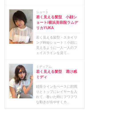
ショート
若く見える髪型 小顔シ
ョート/横浜美容院ラムデ
リカYUKA
若く見える髪型・スタイリ
ング時短ショート！小顔に
見えるように一人一人のフ
ェイスラインを見て...
ミディアム
若く見える髪型 透け感
ミディ
鎖骨ラインをべースに顔周
りとトップにレイヤーを入
れて、巻いた時にフワフワ
な動きが出やすくカ...