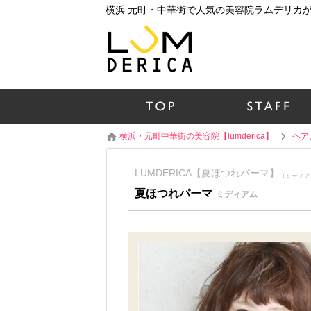
横浜・元町中華街の美容院【lumderica】
ヘア
LUMDERICA【夏ほつれパーマ】
（ミディア
夏ほつれパーマ
ミディアム