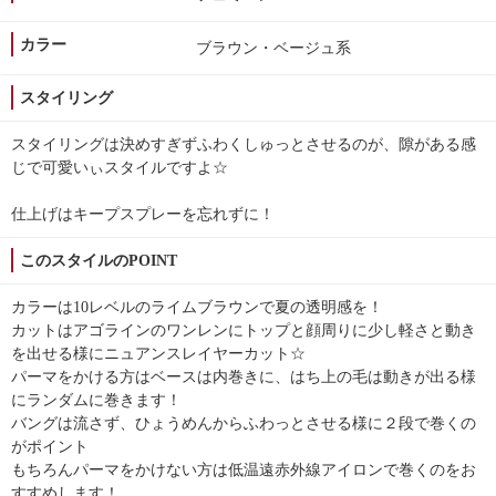
カラー
ブラウン・ベージュ系
スタイリング
スタイリングは決めすぎずふわくしゅっとさせるのが、隙がある感
じで可愛いぃスタイルですよ☆
仕上げはキープスプレーを忘れずに！
このスタイルのPOINT
カラーは10レベルのライムブラウンで夏の透明感を！
カットはアゴラインのワンレンにトップと顔周りに少し軽さと動き
を出せる様にニュアンスレイヤーカット☆
パーマをかける方はベースは内巻きに、はち上の毛は動きが出る様
にランダムに巻きます！
バングは流さず、ひょうめんからふわっとさせる様に２段で巻くの
がポイント
もちろんパーマをかけない方は低温遠赤外線アイロンで巻くのをお
すすめします！