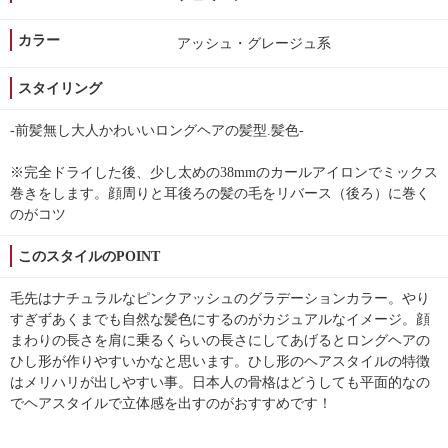
カラー
アッシュ・グレージュ系
スタイリング
-前髪無し大人かわいいロングヘアの髪型.髪色-
※完全ドライした後、少し太めの38mmのカールアイロンでミックス
巻きをします。顔周りと耳後ろの髪の毛をリバース（後ろ）に巻く
のがコツ
このスタイルのPOINT
毛先はナチュラルなピンクアッシュのグラデーションカラー。やり
すぎずあくまでも自然な髪色にするのがカジュアルなイメージ。顔
まわりの長さを肩に乗るくらいの長さにしてあげるとロングヘアの
ひし形が作りやすいかなと思います。ひし形のヘアスタイルの特徴
はメリハリが出しやすい事。日本人の骨格はどうしても平面的なの
でヘアスタイルで立体感を出すのがおすすめです！