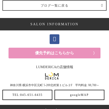
求人 (2記事)
ブログ一覧に戻る
ヘアケア剤 (2記事)
SALON INFORMATION
ママ向け (10記事)
YUKAの休日 (14記事)
メンズ (40記事)
優先予約はこちらから
白髪 (10記事)
LUMDERICAの店舗情報
抜け毛 (5記事)
神奈川県
横浜市中区元町
5-209北村第１ビル２F
平均料金: ¥8,700～
30代におすすめメニュー (6記事)
TEL:045-651-6435
googleMAP
ヘアスタイル (2記事)