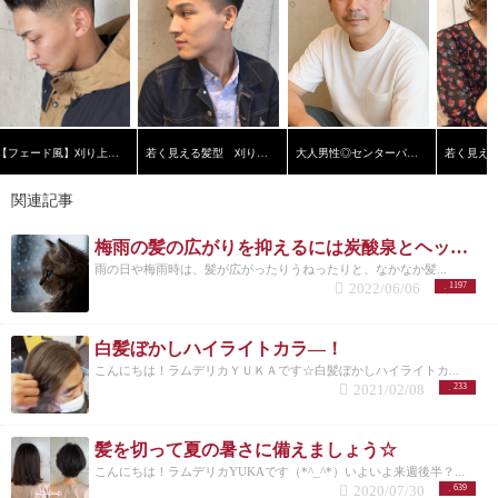
【フェード風】刈り上げショート
若く見える髪型 刈り上げ黒髪ショート【横浜美容院ラムデリカ】
大人男性◎センターパート
関連記事
梅雨の髪の広がりを抑えるには炭酸泉とヘッドスパ！？！？
雨の日や梅雨時は、髪が広がったりうねったりと、なかなか髪...
2022/06/06
1197
白髪ぼかしハイライトカラ―！
こんにちは！ラムデリカＹＵＫＡです☆白髪ぼかしハイライトカ...
2021/02/08
233
髪を切って夏の暑さに備えましょう☆
こんにちは！ラムデリカYUKAです（*^_^*）いよいよ来週後半？...
2020/07/30
639