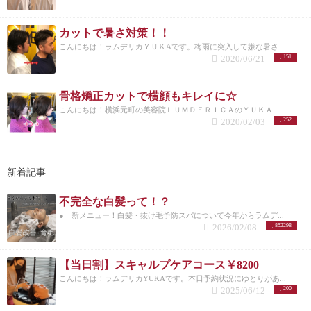
カットで暑さ対策！！
こんにちは！ラムデリカＹＵＫAです。梅雨に突入して嫌な暑さ...
2020/06/21
151
骨格矯正カットで横顔もキレイに☆
こんにちは！横浜元町の美容院ＬＵＭＤＥＲＩＣＡのＹＵＫＡ...
2020/02/03
252
新着記事
不完全な白髪って！？
● 新メニュー！白髪・抜け毛予防スパについて今年からラムデ...
2026/02/08
852298
【当日割】スキャルプケアコース￥8200
こんにちは！ラムデリカYUKAです。本日予約状況にゆとりがあ...
2025/06/12
200