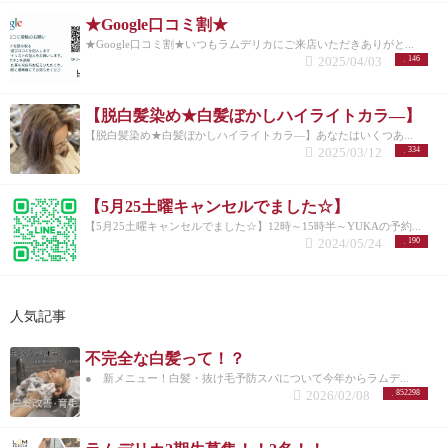
★Google口コミ割★
★Google口コミ割★いつもラムデリカにご来店いただきありがと...
2025/04/03
146
【脱白髪染め★白髪ぼかしハイライトカラ―】
【脱白髪染め★白髪ぼかしハイライトカラ―】あなたはいくつあ...
2025/03/12
334
【5月25土曜キャンセルでました☆】
【5月25土曜キャンセルでました☆】12時～15時半～YUKAの予約...
2024/05/24
190
人気記事
不完全な白髪って！？
● 新メニュー！白髪・抜け毛予防スパについて今年からラムデ...
2026/02/08
852298