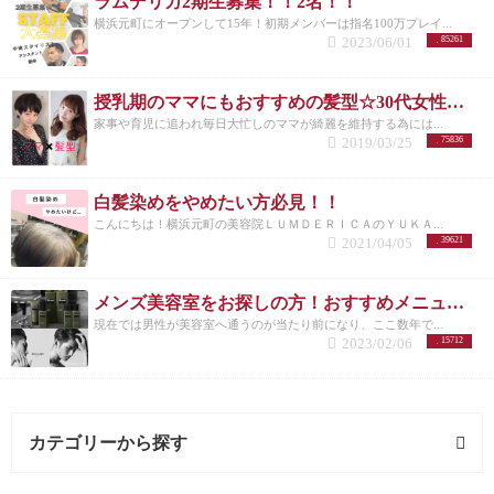
ラムデリカ2期生募集！！2名！！
横浜元町にオープンして15年！初期メンバーは指名100万プレイ...
2023/06/01
85261
授乳期のママにもおすすめの髪型☆30代女性を若く見せるスタイル特集☆
家事や育児に追われ毎日大忙しのママが綺麗を維持する為には...
2019/03/25
75836
白髪染めをやめたい方必見！！
こんにちは！横浜元町の美容院ＬＵＭＤＥＲＩＣＡのＹＵＫＡ...
2021/04/05
39621
メンズ美容室をお探しの方！おすすめメニューまとめ
現在では男性が美容室へ通うのが当たり前になり、ここ数年で...
2023/02/06
15712
カテゴリーから探す