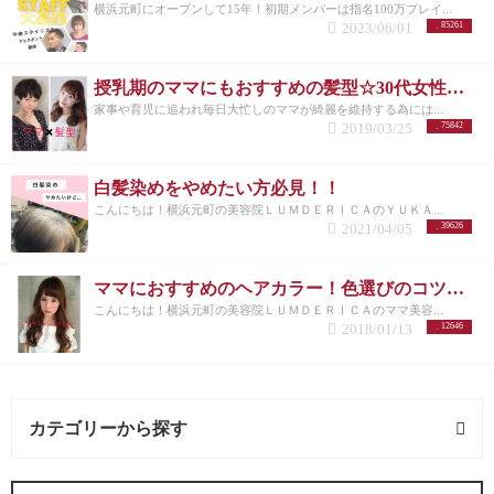
横浜元町にオープンして15年！初期メンバーは指名100万プレイ...
2023/06/01
85261
授乳期のママにもおすすめの髪型☆30代女性を若く見せるスタイル特集☆
家事や育児に追われ毎日大忙しのママが綺麗を維持する為には...
2019/03/25
75842
白髪染めをやめたい方必見！！
こんにちは！横浜元町の美容院ＬＵＭＤＥＲＩＣＡのＹＵＫＡ...
2021/04/05
39626
ママにおすすめのヘアカラー！色選びのコツ＆きれいを保つ『潤ツヤアンチエイジングカラー』
こんにちは！横浜元町の美容院ＬＵＭＤＥＲＩＣＡのママ美容...
2018/01/13
12646
カテゴリーから探す
求人 (2記事)