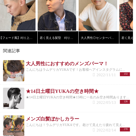
【フェード風】刈り上げショート
若く見える髪型 刈り上げ黒髪ショート【横浜美容院ラムデリカ】
大人男性◎センターパート
関連記事
大人男性におすすめのメンズパーマ！
こんにちはラムデリカYUKAです！お客様ヘアインスタグラムに...
2022/11/11
153
★14日土曜日YUKAの空き時間★
★14日土曜日YUKAの空き時間★15時に一名のみ空き時間あります...
2022/05/13
126
メンズ白髪ぼかしカラー
こんにちは！ラムデリカYUKAです。老けて見えたり疲れて見え...
2022/02/14
270