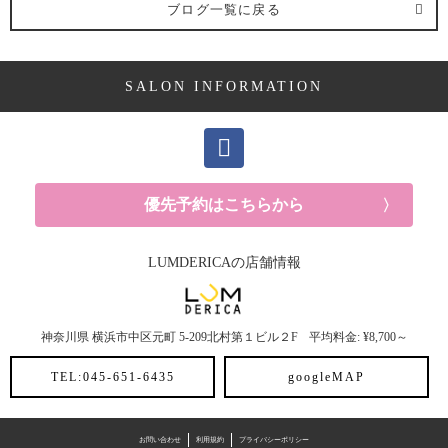
ブログ一覧に戻る
ヘアケア剤 (2記事)
SALON INFORMATION
ママ向け (10記事)
YUKAの休日 (14記事)
メンズ (40記事)
優先予約はこちらから
白髪 (10記事)
LUMDERICAの店舗情報
抜け毛 (5記事)
神奈川県
横浜市中区元町
5-209北村第１ビル２F
平均料金: ¥8,700～
30代におすすめメニュー (6記事)
TEL:045-651-6435
googleMAP
ヘアスタイル (2記事)
ヘアカラー (3記事)
お問い合わせ
利用規約
プライバシーポリシー