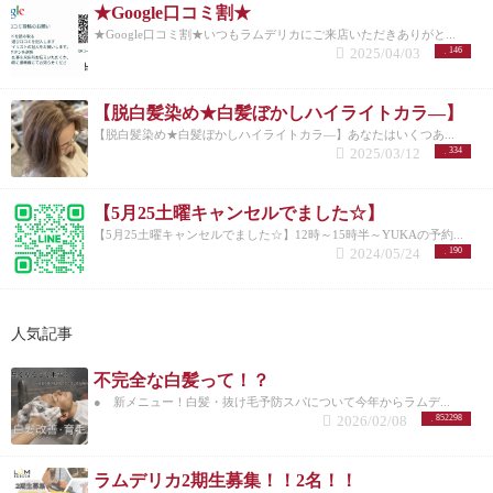
★Google口コミ割★
★Google口コミ割★いつもラムデリカにご来店いただきありがと...
2025/04/03
146
【脱白髪染め★白髪ぼかしハイライトカラ―】
【脱白髪染め★白髪ぼかしハイライトカラ―】あなたはいくつあ...
2025/03/12
334
【5月25土曜キャンセルでました☆】
【5月25土曜キャンセルでました☆】12時～15時半～YUKAの予約...
2024/05/24
190
人気記事
不完全な白髪って！？
● 新メニュー！白髪・抜け毛予防スパについて今年からラムデ...
2026/02/08
852298
ラムデリカ2期生募集！！2名！！