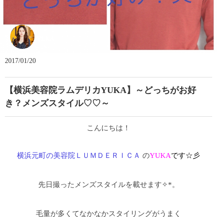
YUKA
2017/01/20
【横浜美容院ラムデリカYUKA】～どっちがお好
き？メンズスタイル♡♡～
こんにちは！
横浜元町の美容院ＬＵＭＤＥＲＩＣＡ
の
YUKA
です☆彡
先日撮ったメンズスタイルを載せます✧*。
毛量が多くてなかなかスタイリングがうまく