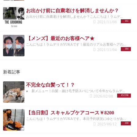
お出かけ前に自粛老けを解消しませんか？
お出かけ前に自粛老けを解消しませんか？こんにちは！ラムデ...
2021/11/08
161
【メンズ】最近のお客様ヘア★
こんにちは！ラムデリカYUKAです！最近のリアルお客様ヘアの...
2021/11/04
184
新着記事
不完全な白髪って！？
● 新メニュー！白髪・抜け毛予防スパについて今年からラムデ...
2026/02/08
852298
【当日割】スキャルプケアコース￥8200
こんにちは！ラムデリカYUKAです。本日予約状況にゆとりがあ...
2025/06/12
200