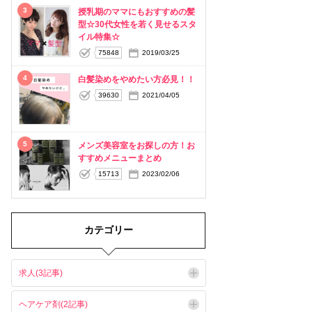
3
授乳期のママにもおすすめの髪
型☆30代女性を若く見せるスタ
イル特集☆
75848
2019/03/25
4
白髪染めをやめたい方必見！！
39630
2021/04/05
5
メンズ美容室をお探しの方！お
すすめメニューまとめ
15713
2023/02/06
カテゴリー
求人(3記事)
ヘアケア剤(2記事)