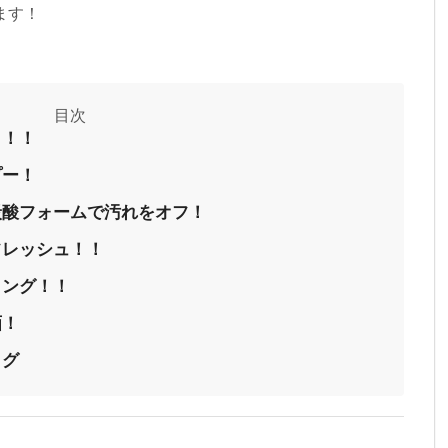
ます！
ト！！
プー！
炭酸フォームで汚れをオフ！
フレッシュ！！
ミング！！
画！
ログ