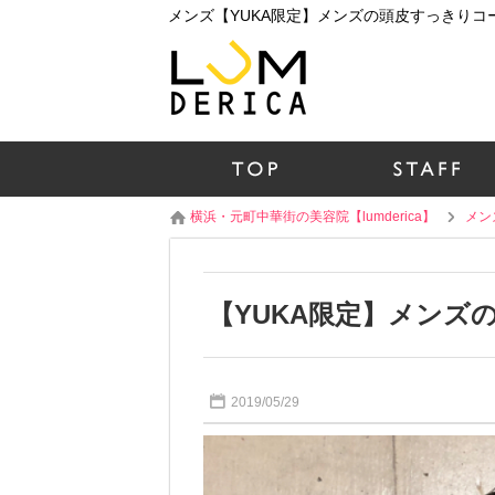
横浜・元町中華街の美容院【lumderica】
メン
【YUKA限定】メンズ
2019/05/29