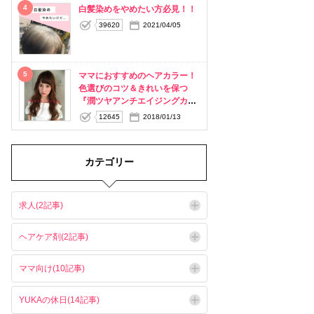
4
白髪染めをやめたい方必見！！
39620
2021/04/05
5
ママにおすすめのヘアカラー！
色選びのコツ＆きれいを保つ
『潤ツヤアンチエイジングカラ
ー』
12645
2018/01/13
カテゴリー
求人(2記事)
ヘアケア剤(2記事)
ママ向け(10記事)
YUKAの休日(14記事)