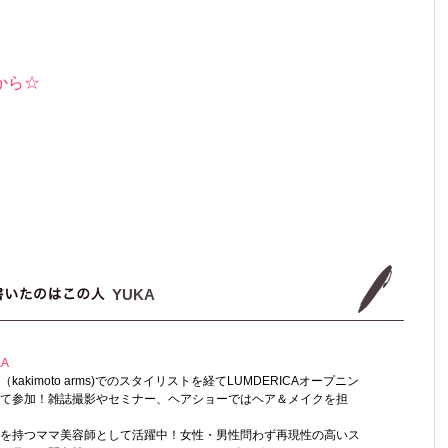
から☆
YUKA
KA
kakimoto arms)でのスタイリストを経てLUMDERICAオープニン
て参加！雑誌撮影やセミナー、ヘアショーではヘア＆メイクを担
を持つママ美容師として活躍中！女性・男性問わず再現性の高いス