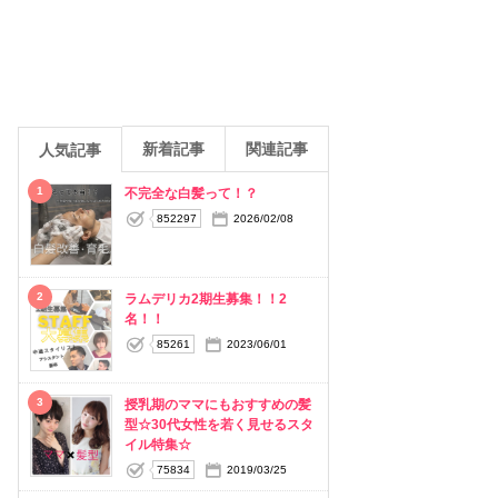
新着記事
関連記事
人気記事
1
不完全な白髪って！？
852297
2026/02/08
2
ラムデリカ2期生募集！！2
名！！
85261
2023/06/01
3
授乳期のママにもおすすめの髪
型☆30代女性を若く見せるスタ
イル特集☆
75834
2019/03/25