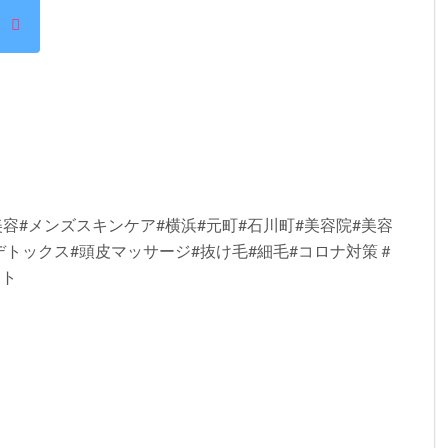
容#メンズスキンケア#横浜#元町#石川町#美容院#美容
デトックス#頭皮マッサージ#抜け毛#細毛#コロナ対策＃
ート