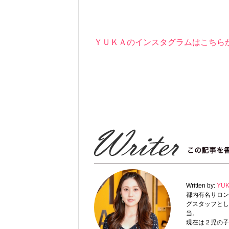
ＹＵＫＡのインスタグラムはこちら
Written by:
YU
都内有名サロン（
グスタッフとし
当。
現在は２児の子