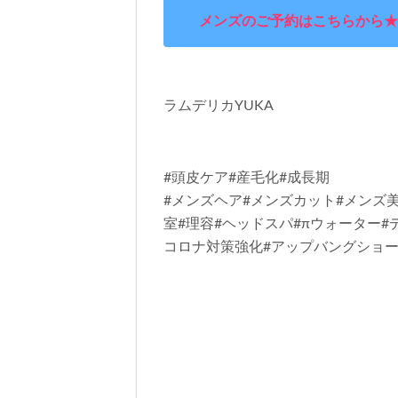
メンズのご予約はこちらから★
ラムデリカYUKA
#頭皮ケア#産毛化#成長期
#メンズヘア#メンズカット#メンズ美
室#理容#ヘッドスパ#πウォーター#
コロナ対策強化#アップバングショ