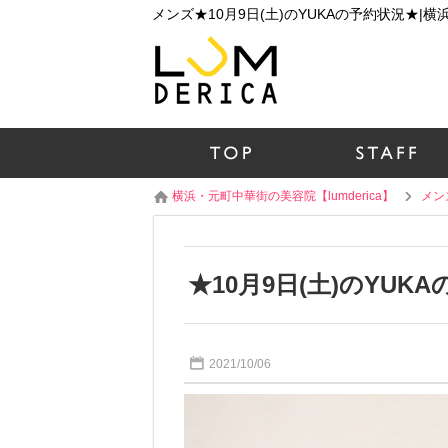
横浜・元町中華街の美容院【lumderica】
メン
★10月9日(土)のYUK
2021/10/06