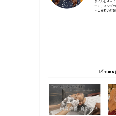
タイルと４～５
ー）、メンズの
～１６時の時短
YUK