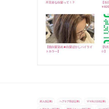
不完全な白髪って！？
【当
￥820
【脱白髪染め★白髪ぼかしハイライ
【5
トカラ―】
☆】
求人(3記事)
ヘアケア剤(2記事)
ママ向け(10記事)