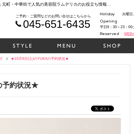
メンズ★10月9日(土)のYUKAの予約状況★|横浜 元町・中華街で人気の美容院ラムデリカのお役立ち情報まとめ
火曜日
ご予約・ご質問などのお問い合せはこちらから
045-651-6435
平日9：30～23：00
WE
ズ
★10月9日(土)のYUKAの予約状況★
Aの予約状況★