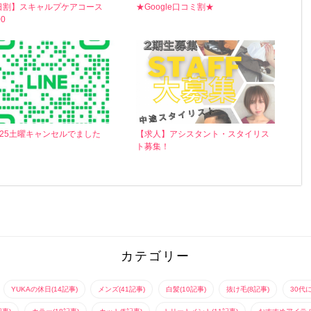
日割】スキャルプケアコース
★Google口コミ割★
0
月25土曜キャンセルでました
【求人】アシスタント・スタイリス
ト募集！
カテゴリー
YUKAの休日(14記事)
メンズ(41記事)
白髪(10記事)
抜け毛(8記事)
30代