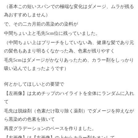
（基本この短いスパンでの極端な変化はダメージ、ムラが残る
為おすすめしません）
で、その二カ月前の黒染めの染料が
中間ちょい上と毛先5cm位に残っていました。
（中間ちょい上はブリーチをしていない為、健康な髪であり元
の髪色もあまり明るくなかった為、色素が残りやすく
毛先5cmはダメージがかなりあったため、カラー剤をしっかり
吸い込んでしまったようです）
何とかしてほしいとの要望で
【左画像】は太めチップのハイライトを全体にランダムに入れ
て
毛先は脱線剤（色素だけ取り除く薬剤）でダメージを抑えなが
ら黒染めの色素を抜いて
再度グラデーションのベースを作りました。
【右画像】は【左画像】の上からカラー剤をオンして