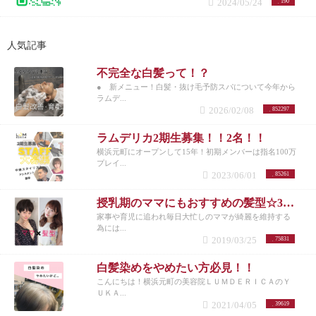
2024/05/24
190
人気記事
不完全な白髪って！？
● 新メニュー！白髪・抜け毛予防スパについて今年から
ラムデ...
2026/02/08
852297
ラムデリカ2期生募集！！2名！！
横浜元町にオープンして15年！初期メンバーは指名100万
プレイ...
2023/06/01
85261
授乳期のママにもおすすめの髪型☆30代女性を若く見せるスタイル特集☆
家事や育児に追われ毎日大忙しのママが綺麗を維持する
為には...
2019/03/25
75831
白髪染めをやめたい方必見！！
こんにちは！横浜元町の美容院ＬＵＭＤＥＲＩＣＡのＹ
ＵＫＡ...
2021/04/05
39619