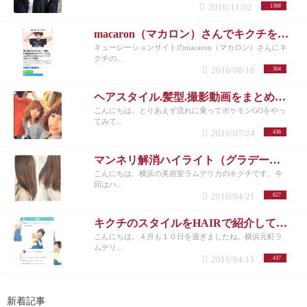
2016/11/02
1368
macaron（マカロン）さんでキクチを紹介して頂きました！
キューレーションサイトのmacaron（マカロン）さんにキ
クチの...
2016/08/18
304
ヘアスタイル.髪型.撮影動画をまとめてみた|横浜元町美容室ラムデリカ/キクチ
こんにちは。とりあえず流れに乗ってポケモンGOをやっ
てみて...
2016/07/24
436
マンネリ解消ハイライト（グラデーション）カラーのご紹介。|横浜元町美容室ラムデリカ/キクチ
こんにちは。横浜の美容室ラムデリカのキクチです。今
回はハ...
2016/04/21
627
キクチのスタイルをHAIRで紹介して頂きました！|横浜元町美容室ラムデリカ/キクチ
こんにちは。４月も１０日を過ぎましたね。横浜元町ラ
ムデリ...
2016/04/11
437
新着記事