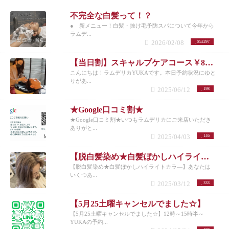
不完全な白髪って！？
● 新メニュー！白髪・抜け毛予防スパについて今年から
ラムデ...
2026/02/08
852297
【当日割】スキャルプケアコース￥8200
こんにちは！ラムデリカYUKAです。本日予約状況にゆと
りがあ...
2025/06/12
198
★Google口コミ割★
★Google口コミ割★いつもラムデリカにご来店いただき
ありがと...
2025/04/03
146
【脱白髪染め★白髪ぼかしハイライトカラ―】
【脱白髪染め★白髪ぼかしハイライトカラ―】あなたは
いくつあ...
2025/03/12
333
【5月25土曜キャンセルでました☆】
【5月25土曜キャンセルでました☆】12時～15時半～
YUKAの予約...