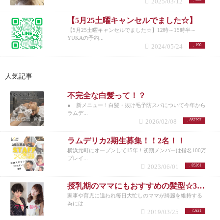
2025/03/12
【5月25土曜キャンセルでました☆】
【5月25土曜キャンセルでました☆】12時～15時半～
YUKAの予約...
2024/05/24
190
人気記事
不完全な白髪って！？
● 新メニュー！白髪・抜け毛予防スパについて今年から
ラムデ...
2026/02/08
852297
ラムデリカ2期生募集！！2名！！
横浜元町にオープンして15年！初期メンバーは指名100万
プレイ...
2023/06/01
85261
授乳期のママにもおすすめの髪型☆30代女性を若く見せるスタイル特集☆
家事や育児に追われ毎日大忙しのママが綺麗を維持する
為には...
2019/03/25
75831