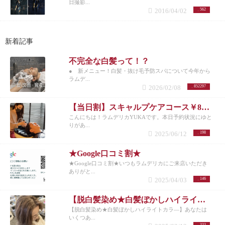
日撮影...
2016/04/02
562
新着記事
不完全な白髪って！？
● 新メニュー！白髪・抜け毛予防スパについて今年から
ラムデ...
2026/02/08
852297
【当日割】スキャルプケアコース￥8200
こんにちは！ラムデリカYUKAです。本日予約状況にゆと
りがあ...
2025/06/12
198
★Google口コミ割★
★Google口コミ割★いつもラムデリカにご来店いただき
ありがと...
2025/04/03
146
【脱白髪染め★白髪ぼかしハイライトカラ―】
【脱白髪染め★白髪ぼかしハイライトカラ―】あなたは
いくつあ...
333