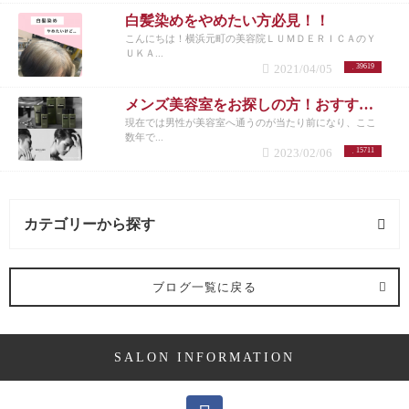
白髪染めをやめたい方必見！！
こんにちは！横浜元町の美容院ＬＵＭＤＥＲＩＣＡのＹ
ＵＫＡ...
2021/04/05
39619
メンズ美容室をお探しの方！おすすめメニューまとめ
現在では男性が美容室へ通うのが当たり前になり、ここ
数年で...
2023/02/06
15711
カテゴリーから探す
施術メニュー (1記事)
ブログ一覧に戻る
カット (1記事)
SALON INFORMATION