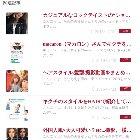
関連記事
カジュアルなロックテイストの“ショートボブの外国人風×大人可愛い”|横浜元町美容室ラムデリカ/キクチ
こんにちは。横浜の美容室ラムデリカのショートヘアと
ボブと...
2016/11/02
1368
macaron（マカロン）さんでキクチを紹介して頂きました！
キューレーションサイトのmacaron（マカロン）さんにキ
クチの...
2016/08/18
304
ヘアスタイル.髪型.撮影動画をまとめてみた|横浜元町美容室ラムデリカ/キクチ
こんにちは。とりあえず流れに乗ってポケモンGOをやっ
てみて...
2016/07/24
436
キクチのスタイルをHAIRで紹介して頂きました！|横浜元町美容室ラムデリカ/キクチ
こんにちは。４月も１０日を過ぎましたね。横浜元町ラ
ムデリ...
2016/04/11
437
外国人風×大人可愛い？etc...撮影。|横浜元町美容室ラムデリカ/キクチ
こんにちは！横浜の美容室ラムデリカのキクチです。先