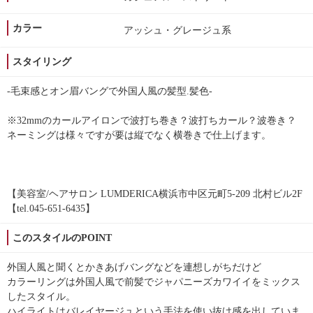
カラー
アッシュ・グレージュ系
スタイリング
-毛束感とオン眉バングで外国人風の髪型.髪色-
※32mmのカールアイロンで波打ち巻き？波打ちカール？波巻き？
ネーミングは様々ですが要は縦でなく横巻きで仕上げます。
【美容室/ヘアサロン LUMDERICA横浜市中区元町5-209 北村ビル2F
【tel.045-651-6435】
このスタイルのPOINT
外国人風と聞くとかきあげバングなどを連想しがちだけど
カラーリングは外国人風で前髪でジャパニーズカワイイをミックス
したスタイル。
ハイライトはバレイヤージュという手法を使い抜け感を出していま