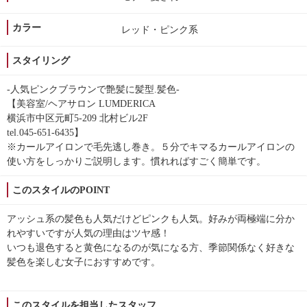
カラー
レッド・ピンク系
スタイリング
-人気ピンクブラウンで艶髪に髪型.髪色-
【美容室/ヘアサロン LUMDERICA
横浜市中区元町5-209 北村ビル2F
tel.045-651-6435】
※カールアイロンで毛先逃し巻き。５分でキマるカールアイロンの
使い方をしっかりご説明します。慣れればすごく簡単です。
このスタイルのPOINT
アッシュ系の髪色も人気だけどピンクも人気。好みが両極端に分か
れやすいですが人気の理由はツヤ感！
いつも退色すると黄色になるのが気になる方、季節関係なく好きな
髪色を楽しむ女子におすすめです。
このスタイルを担当したスタッフ