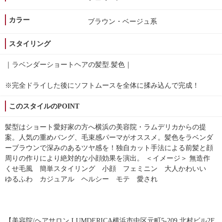
カラー
ブラウン・ベージュ系
スタイリング
｜ラベンダーショートヘアの髪型.髪色｜
※完全ドライした後にソフトムースを全体に揉み込んで完成！
このスタイルのPOINT
髪型はショート愛好家の方へ横浜の美容院・ラムデリカからの提
案。人気の重めバング、毛束感パーマがオススメ。髪色をラベンダ
ーブラウンで深みのあるツヤ感を！独自カット手法による前髪と顔
周りの作りにより絶対的な小顔効果を演出。 ＜イメージ＞ 無造作
くせ毛風 簡単スタイリング 小顔 フェミニン 大人かわいい
ゆるふわ カジュアル ヘルシー モテ 愛され
【美容院/ヘアサロン LUMDERICA横浜市中区元町5-209 北村ビル2F