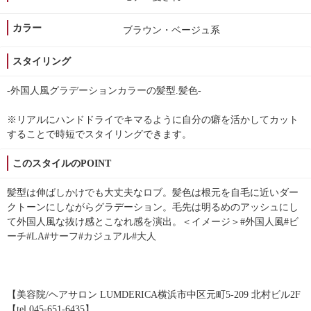
カラー
ブラウン・ベージュ系
スタイリング
-外国人風グラデーションカラーの髪型.髪色-
※リアルにハンドドライでキマるように自分の癖を活かしてカット
することで時短でスタイリングできます。
このスタイルのPOINT
髪型は伸ばしかけでも大丈夫なロブ。髪色は根元を自毛に近いダー
クトーンにしながらグラデーション。毛先は明るめのアッシュにし
て外国人風な抜け感とこなれ感を演出。＜イメージ＞#外国人風#ビ
ーチ#LA#サーフ#カジュアル#大人
【美容院/ヘアサロン LUMDERICA横浜市中区元町5-209 北村ビル2F
【tel.045-651-6435】