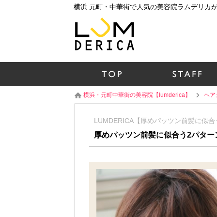
横浜・元町中華街の美容院【lumderica】
ヘア
LUMDERICA【厚めパッツン前髪に似
厚めパッツン前髪に似合う2パター