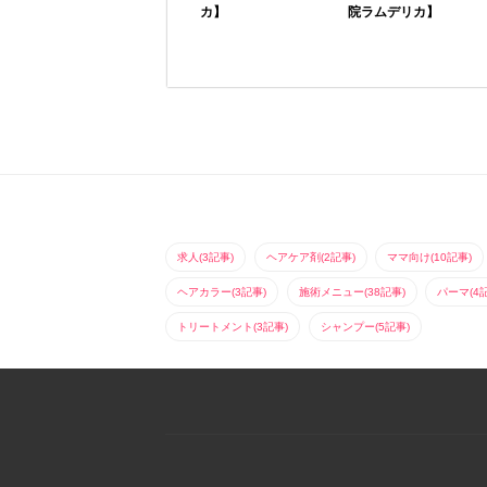
カ】
院ラムデリカ】
直毛の方は毛先だけパ
毛束感を強調したロン
ーマをかけるか、大き
グヘアのほつれパー
めのカールアイロンで
マ。毛先をフェザー
ざっくり巻くと良いと
（羽）のようにカット
思います。弱めのくせ
するのがポイント。パ
毛の方はカットのみで
ーマは毛先は逃がして
可能。綺麗50%...
巻く事で柔らかい...
求人(3記事)
ヘアケア剤(2記事)
ママ向け(10記事)
ヘアカラー(3記事)
施術メニュー(38記事)
パーマ(4
トリートメント(3記事)
シャンプー(5記事)