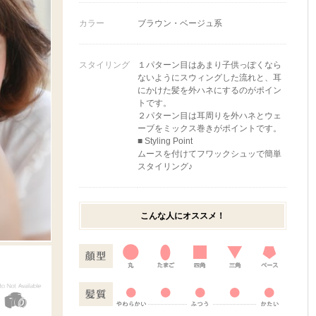
カラー
ブラウン・ベージュ系
スタイリング
１パターン目はあまり子供っぽくなら
ないようにスウィングした流れと、耳
にかけた髪を外ハネにするのがポイン
トです。
２パターン目は耳周りを外ハネとウェ
ーブをミックス巻きがポイントです。
■ Styling Point
ムースを付けてフワックシュッで簡単
スタイリング♪
こんな人にオススメ！