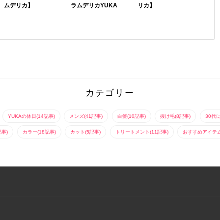
ムデリカ】
ラムデリカYUKA
リカ】
お客様からの最も多い
伸ばしかけの肩に触れ
髪色の要望第一位「赤
る長さでも収まりがつ
みがないブラウン」日
くように独自技術でカ
本人の髪の毛は黒髪で
ットします。カラーは
す。少し明るめにする
色彩理論の知識により
とすぐオレンジになり
外国人風な抜け感とこ
ます。このオ...
なれ感を演出...
カテゴリー
YUKAの休日(14記事)
メンズ(41記事)
白髪(10記事)
抜け毛(8記事)
30代
記事)
カラー(18記事)
カット(5記事)
トリートメント(11記事)
おすすめアイテム(