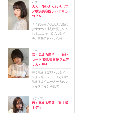
ボブ
大人可愛いふんわりボブ
／横浜美容院ラムデリカ
YUKA
３０代からの大人の女性に
おすすめ！小顔に見せてく
れるふんわりボブスタイ
ル。骨格に合わせた前...
ショート
若く見える髪型 小顔シ
ョート/横浜美容院ラムデ
リカYUKA
若く見える髪型・スタイリ
ング時短ショート！小顔に
見えるように一人一人のフ
ェイスラインを見て...
ミディアム
若く見える髪型 透け感
ミディ