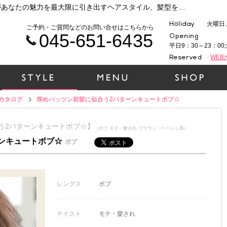
横浜 元町・中華街で人気の美容院ラムデリカがあなたの魅力を最大限に引き出すヘアスタイル、髪型をご提案いたします！時代性、ファッション性、そして1人１人の個性を大切に、一緒にヘアデザインをしていきましょう！（厚めパッツン前髪に似合う2パターンキュートボブ☆）
火曜日
ご予約・ご質問などのお問い合せはこちらから
045-651-6435
平日9：30～23：00
WE
カタログ
厚めパッツン前髪に似合う2パターンキュートボブ☆
合う2パターンキュートボブ☆】
（ボブ,モテ・愛され,ブラウン・ベージュ系）
ンキュートボブ☆
ボブ
レングス
ボブ
テイスト
モテ・愛され