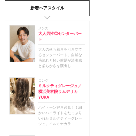
新着ヘアスタイル
メンズ
大人男性◎センターパー
ト
大人の落ち着きを引き立て
るセンターパート。自然な
毛流れと軽い前髪が清潔感
と柔らかさを演出し...
ロング
ミルクティグレージュ／
横浜美容院ラムデリカ
YUKA
ハイトーン好き必見！！細
かいハイライトをたっぷり
いれたミルクティーグレー
ジュ。イルミナカラ...