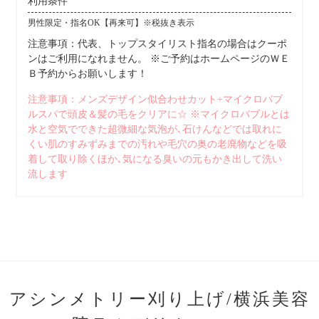
利用条件
男性限定・指名OK【再来可】※税抜き表示
注意事項：代表、トップスタイリスト指名の場合はクーポ
ンはご利用になれません。 ※ご予約はホームページのＷＥ
Ｂ予約からお願いします！
注意事項：メンズデザイン似合わせカット+マイクロバブ
ルスパで頭皮＆髪の毛をクリアに☆ ※マイクロバブルとは
水と空気でできた超微細な気泡が､石けんなどでは取れに
くい肌のすみずみまでの汚れや毛穴の奥の老廃物などを吸
着して取り除くほか､気になる臭いの元もかき出して洗い
流します
アシンメトリー刈り上げ/横浜美容