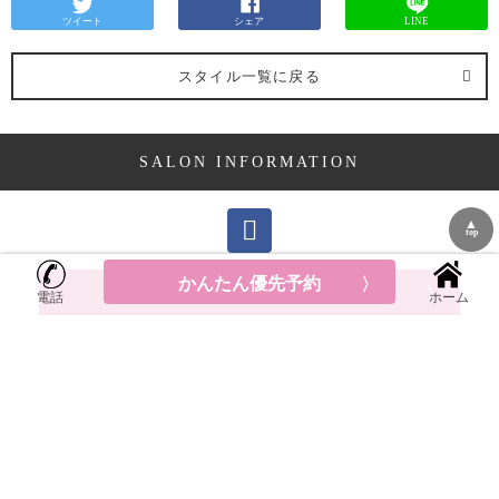
ツイート
シェア
LINE
スタイル一覧に戻る
SALON INFORMATION
▲
top
かんたん優先予約
優先予約はこちらから
電話
ホーム
LUMDERICAの店舗情報
神奈川県
横浜市中区元町
5-209北村第１ビル２F
平均料金: ¥8,700～
TEL:045-651-6435
googleMAP