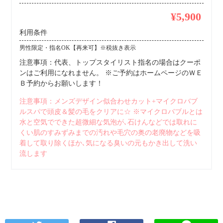
¥5,900
利用条件
男性限定・指名OK【再来可】※税抜き表示
注意事項：代表、トップスタイリスト指名の場合はクーポ
ンはご利用になれません。 ※ご予約はホームページのＷＥ
Ｂ予約からお願いします！
注意事項：メンズデザイン似合わせカット+マイクロバブ
ルスパで頭皮＆髪の毛をクリアに☆ ※マイクロバブルとは
水と空気でできた超微細な気泡が､石けんなどでは取れに
くい肌のすみずみまでの汚れや毛穴の奥の老廃物などを吸
着して取り除くほか､気になる臭いの元もかき出して洗い
流します