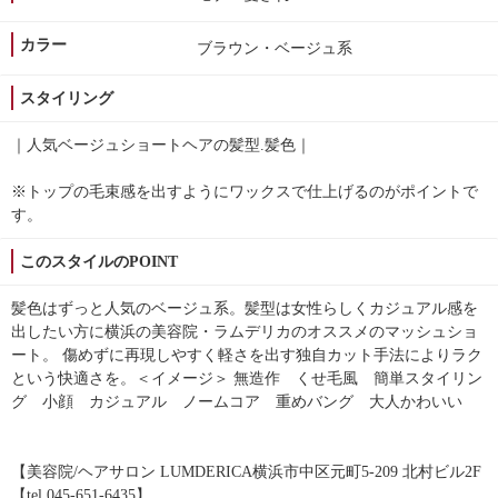
カラー
ブラウン・ベージュ系
スタイリング
｜人気ベージュショートヘアの髪型.髪色｜
※トップの毛束感を出すようにワックスで仕上げるのがポイントで
す。
このスタイルのPOINT
髪色はずっと人気のベージュ系。髪型は女性らしくカジュアル感を
出したい方に横浜の美容院・ラムデリカのオススメのマッシュショ
ート。 傷めずに再現しやすく軽さを出す独自カット手法によりラク
という快適さを。＜イメージ＞ 無造作 くせ毛風 簡単スタイリン
グ 小顔 カジュアル ノームコア 重めバング 大人かわいい
【美容院/ヘアサロン LUMDERICA横浜市中区元町5-209 北村ビル2F
【tel.045-651-6435】