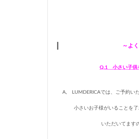
～よく
Q.1 小さい子
A, LUMDERICAでは、ご予
小さいお子様がいることを了
いただいてます