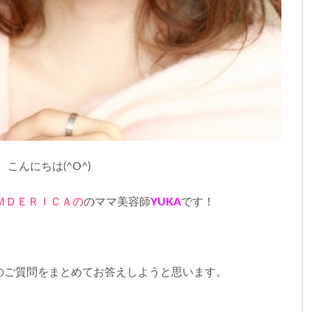
こんにちは(^O^)
ＭＤＥＲＩＣＡの
のママ美容師
YUKA
です！
のご質問をまとめてお答えしようと思います。