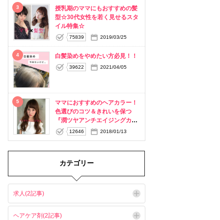
3
授乳期のママにもおすすめの髪
型☆30代女性を若く見せるスタ
イル特集☆
75839
2019/03/25
4
白髪染めをやめたい方必見！！
39622
2021/04/05
5
ママにおすすめのヘアカラー！
色選びのコツ＆きれいを保つ
『潤ツヤアンチエイジングカラ
ー』
12646
2018/01/13
カテゴリー
求人(2記事)
ヘアケア剤(2記事)